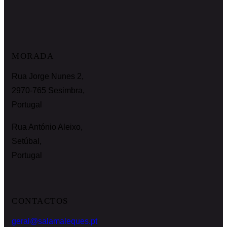
MORADA
Rua Jorge Nunes 2,
2970-765 Sesimbra,
Portugal
Rua António Aleixo,
Setúbal,
Portugal
CONTACTOS
geral@salamaleques.pt