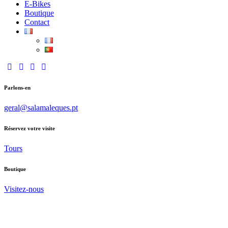
E-Bikes
Boutique
Contact
Parlons-en
geral@salamaleques.pt
Réservez votre visite
Tours
Boutique
Visitez-nous