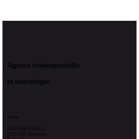
Agence événementielle
et touristique
Adresse
Rua Jorge Nunes 2,
2970-765 Sesimbra,