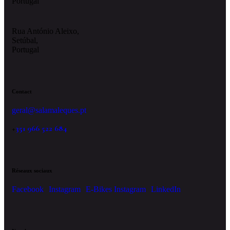
Portugal
Rua António Aleixo,
Setúbal,
Portugal
Contact
geral@salamaleques.pt
+
351 966 522 684
Réseaux sociaux
Facebook
Instagram
E-Bikes Instagram
LinkedIn