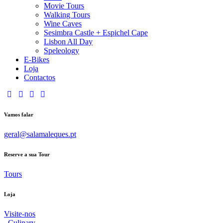
Movie Tours
Walking Tours
Wine Caves
Sesimbra Castle + Espichel Cape
Lisbon All Day
Speleology
E-Bikes
Loja
Contactos
Vamos falar
geral@salamaleques.pt
Reserve a sua Tour
Tours
Loja
Visite-nos
Culinary