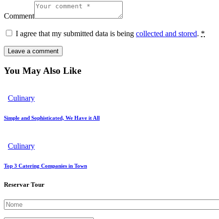
Comment
I agree that my submitted data is being
collected and stored
.
*
You May Also Like
Culinary
Simple and Sophisticated, We Have it All
Culinary
Top 3 Catering Companies in Town
Reservar Tour