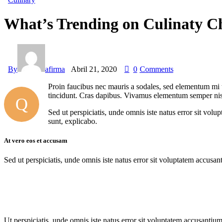
What’s Trending on Culinaty Ch
By
afirma
Abril 21, 2020
0
Comments
Proin faucibus nec mauris a sodales, sed elementum mi ti
tincidunt. Cras dapibus. Vivamus elementum semper nisi. 
Q
Sed ut perspiciatis, unde omnis iste natus error sit vol
sunt, explicabo.
At vero eos et accusam
Sed ut perspiciatis, unde omnis iste natus error sit voluptatem accusan
Ut perspiciatis, unde omnis iste natus error sit voluptatem accusantium