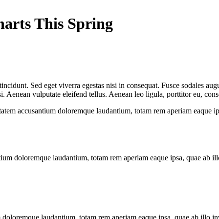
arts This Spring
ncidunt. Sed eget viverra egestas nisi in consequat. Fusce sodales augu
Aenean vulputate eleifend tellus. Aenean leo ligula, porttitor eu, conse
uptatem accusantium doloremque laudantium, totam rem aperiam eaque ipsa, 
tium doloremque laudantium, totam rem aperiam eaque ipsa, quae ab illo i
 doloremque laudantium, totam rem aperiam eaque ipsa, quae ab illo inven