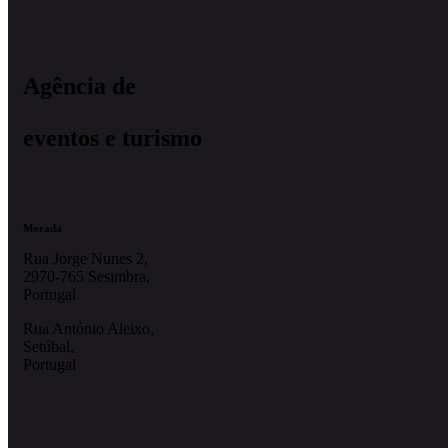
Agência de
eventos e turismo
Morada
Rua Jorge Nunes 2,
2970-765 Sesimbra,
Portugal
Rua António Aleixo,
Setúbal,
Portugal