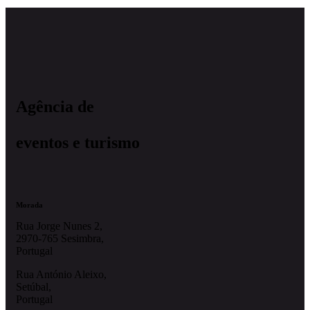
Agência de
eventos e turismo
Morada
Rua Jorge Nunes 2,
2970-765 Sesimbra,
Portugal
Rua António Aleixo,
Setúbal,
Portugal