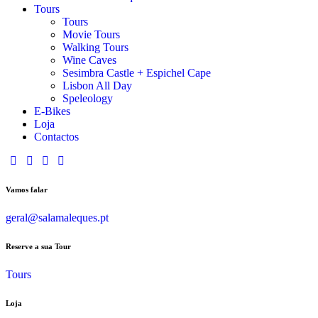
Tours
Tours
Movie Tours
Walking Tours
Wine Caves
Sesimbra Castle + Espichel Cape
Lisbon All Day
Speleology
E-Bikes
Loja
Contactos
Vamos falar
geral@salamaleques.pt
Reserve a sua Tour
Tours
Loja