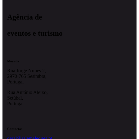
Agência de
eventos e turismo
Morada
Rua Jorge Nunes 2,
2970-765 Sesimbra,
Portugal
Rua António Aleixo,
Setúbal,
Portugal
Contactos
geral@salamaleques.pt