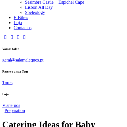
Sesimbra Castle + Espichel Cape
Lisbon All Day
Speleology
E-Bikes
Loja
Contactos
Vamos falar
geral@salamaleques.pt
Reserve a sua Tour
Tours
Loja
Visite-nos
Preparation
Catering Ideas for Baby