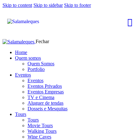
Skip to content
Skip to sidebar
Skip to footer
Fechar
Home
Quem somos
Quem Somos
Portfolio
Eventos
Eventos
Eventos Privados
Eventos Empresas
TV e Cinema
Aluguer de tendas
Dosseis e Mesquitas
Tours
Tours
Movie Tours
Walking Tours
Wine Caves